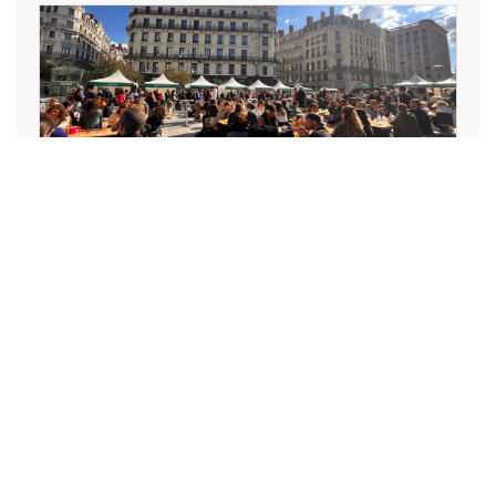
LOISIRS, VACANCES, SPECTACLE,
ART, CULTURE, SPORT
La Lyon Braderie Festival
mobilisera des centaines de
commerces en octobre