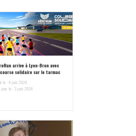
roRun arrive à Lyon-Bron avec
course solidaire sur le tarmac
é le : 4 juin 2026
 jour le : 3 juin 2026