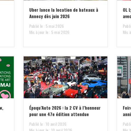
Uber lance la location de bateaux à
OL L
n
Annecy dès juin 2026
avec
Publié le : 5 mai 2026
Publi
Mis à jour le : 5 mai 2026
Mis à
w,
Époqu’Auto 2026 : la 2 CV à l’honneur
Foir
pour une 47e édition attendue
anni
Publié le : 10 avril 2026
Publi
Mis à jour le : 10 avril 2026
Mis à