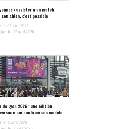
yonnes : assister à un match
 son chien, c’est possible
é le : 18 avril 2026
 jour le : 17 avril 2026
e de Lyon 2026 : une édition
versaire qui confirme son modèle
é le : 2 avril 2026
 jour le : 2 avril 2026