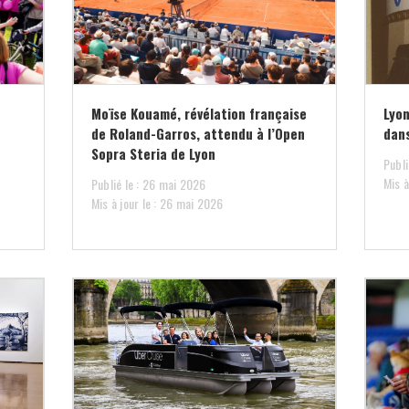
Moïse Kouamé, révélation française
Lyon
de Roland-Garros, attendu à l’Open
dans
Sopra Steria de Lyon
Publi
Mis à
Publié le : 26 mai 2026
Mis à jour le : 26 mai 2026