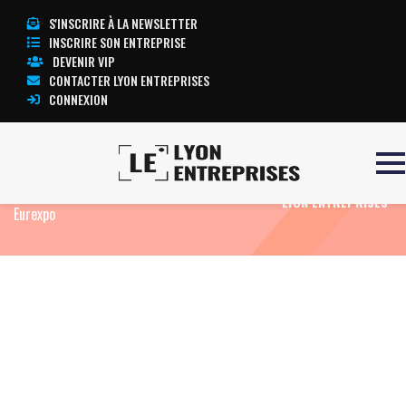
S'INSCRIRE À LA NEWSLETTER
INSCRIRE SON ENTREPRISE
DEVENIR VIP
CONTACTER LYON ENTREPRISES
CONNEXION
Accueil
Actualités
Agenda
Cette
TOUTE L’ACTUALITÉ
semaine, Pollutec fête ses quarante ans à Lyon-
LYON ENTREPRISES
Eurexpo