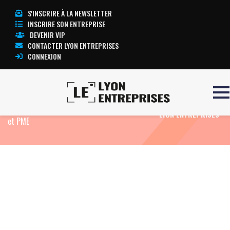
S'INSCRIRE À LA NEWSLETTER
INSCRIRE SON ENTREPRISE
DEVENIR VIP
CONTACTER LYON ENTREPRISES
CONNEXION
Accueil
Actualités
Agenda
« Go
TOUTE L’ACTUALITÉ
Numérique » à la CCI de Lyon attend 1 200 TPE
LYON ENTREPRISES
et PME