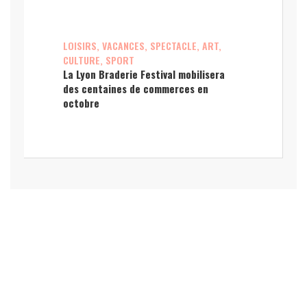
LOISIRS, VACANCES, SPECTACLE, ART,
CULTURE, SPORT
La Lyon Braderie Festival mobilisera
des centaines de commerces en
octobre