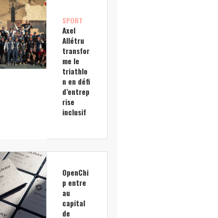
SPORT
Axel
Allétru
transfor
me le
triathlo
n en défi
d’entrep
rise
inclusif
OpenChi
p entre
au
capital
de