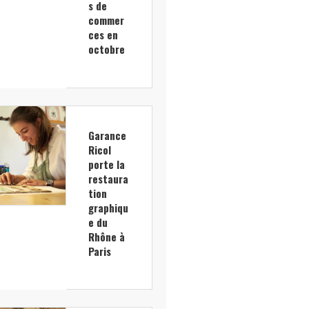
s de
commer
ces en
octobre
Garance
Ricol
porte la
restaura
tion
graphiqu
e du
Rhône à
Paris