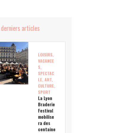
 derniers articles
LOISIRS,
VACANCE
S,
SPECTAC
LE, ART,
CULTURE,
SPORT
La Lyon
Braderie
Festival
mobilise
ra des
centaine