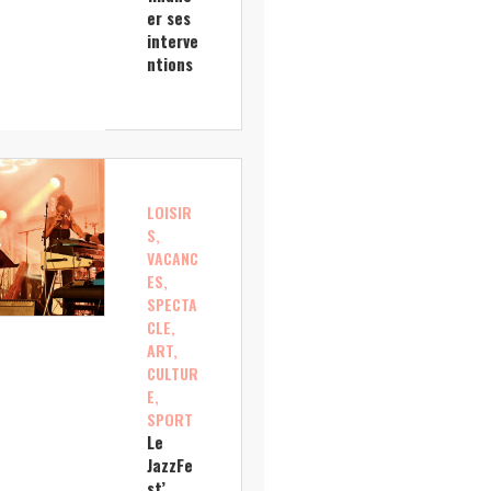
er ses
interve
ntions
LOISIR
S,
VACANC
ES,
SPECTA
CLE,
ART,
CULTUR
E,
SPORT
Le
JazzFe
st’