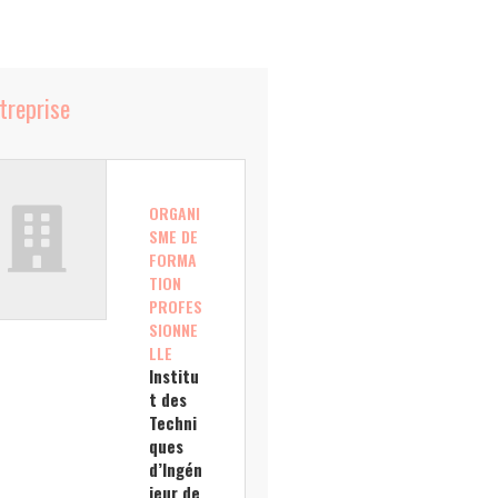
ntreprise
ORGANI
SME DE
FORMA
TION
PROFES
SIONNE
LLE
Institu
t des
Techni
ques
d’Ingén
ieur de