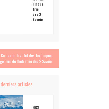
l’Indus
trie
des 2
Savoie
Contacter
Institut des Techniques
ngénieur de l'Industrie des 2 Savoie
 derniers articles
HRS