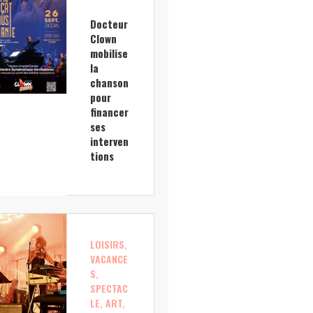
Docteur
Clown
mobilise
la
chanson
pour
financer
ses
interven
tions
LOISIRS,
VACANCE
S,
SPECTAC
LE, ART,