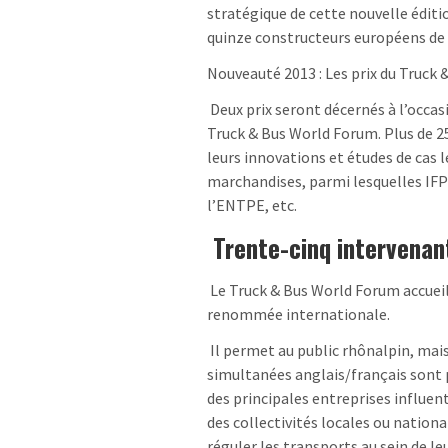
stratégique de cette nouvelle éditi
quinze constructeurs européens de v
Nouveauté 2013 : Les prix du Truck
Deux prix seront décernés à l’occa
Truck & Bus World Forum. Plus de 25 
leurs innovations et études de cas 
marchandises, parmi lesquelles IFP
l’ENTPE, etc.
Trente-cinq intervenan
Le Truck & Bus World Forum accueill
renommée internationale.
Il permet au public rhônalpin, mais
simultanées anglais/français sont p
des principales entreprises influen
des collectivités locales ou nation
réguler les transports au sein de leu