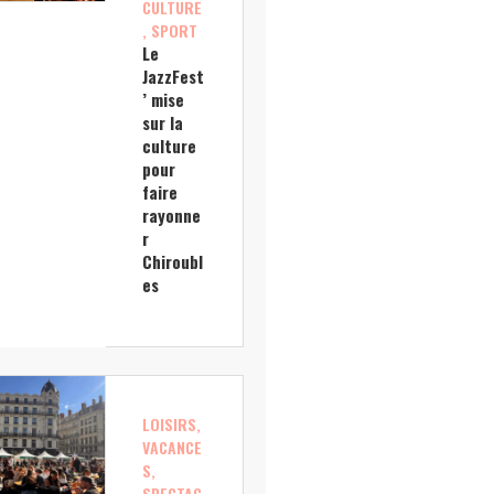
CULTURE
, SPORT
Le
JazzFest
’ mise
sur la
culture
pour
faire
rayonne
r
Chiroubl
es
LOISIRS,
VACANCE
S,
SPECTAC