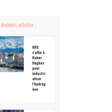
 derniers articles
HRS
s’allie à
Baker
Hughes
pour
industri
aliser
l’hydrog
ène