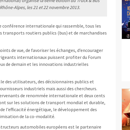
ernational) organise la 6ème édition du Truck & Bus
n Rhône-Alpes, les 21 et 22 novembre 2013.
 conférence internationale qui rassemble, tous les
es transports routiers publics (bus) et de marchandises
oints de vue, de favoriser les échanges, d’encourager
irigeants internationaux puissent profiter du Forum
ux de demain et les innovations industrielles
 des utilisateurs, des décisionnaires publics et
fournisseurs industriels mais aussi des chercheurs.
tervenants de renommée internationale et deux cents
ont sur les solutions de transport mondial et durable,
de l’efficacité énergétique, le développement des
timisation de la co-modalité.
structeurs automobiles européens est le partenaire