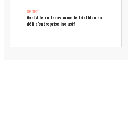
SPORT
Axel Allétru transforme le triathlon en
défi d’entreprise inclusif