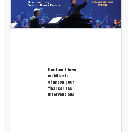
Docteur Clown
mobilise la
chanson pour
financer ses
interventions