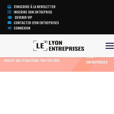
S'INSCRIRE À LA NEWSLETTER
INSCRIRE SON ENTREPRISE
DEVENIR VIP
CONTACTER LYON ENTREPRISES
CONNEXION
TOUTE
Accueil
Eco News
51,1 milliards d’euros investis
L’ACTUALITÉ
par l’État en Auvergne-Rhône-Alpes : un soutien
LYON
massif aux transitions territoriales
ENTREPRISES