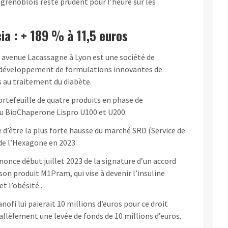
renoblois reste prudent pour l’heure sur les
ia : + 189 % à 11,5 euros
ué avenue Lacassagne à Lyon est une société de
e développement de formulations innovantes de
 au traitement du diabète.
ortefeuille de quatre produits en phase de
du BioChaperone Lispro U100 et U200.
d’être la plus forte hausse du marché SRD (Service de
de l’Hexagone en 2023.
annonce début juillet 2023 de la signature d’un accord
 son produit M1Pram, qui vise à devenir l’insuline
t l’obésité..
nofi lui paierait 10 millions d’euros pour ce droit
arallèlement une levée de fonds de 10 millions d’euros.