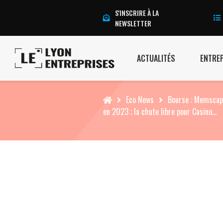
S'INSCRIRE À LA
NEWSLETTER
ACTUALITÉS
ENTRE
Accueil
Eco News
Bourse : Memscap,
en 2023 ; la chute libre pour Casino…