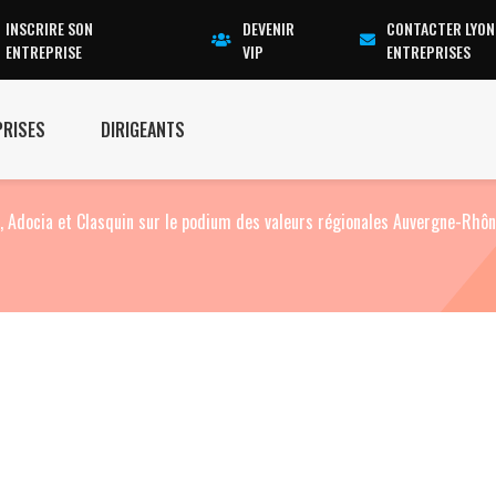
INSCRIRE SON
DEVENIR
CONTACTER LYON
ENTREPRISE
VIP
ENTREPRISES
PRISES
DIRIGEANTS
 Adocia et Clasquin sur le podium des valeurs régionales Auvergne-Rhô