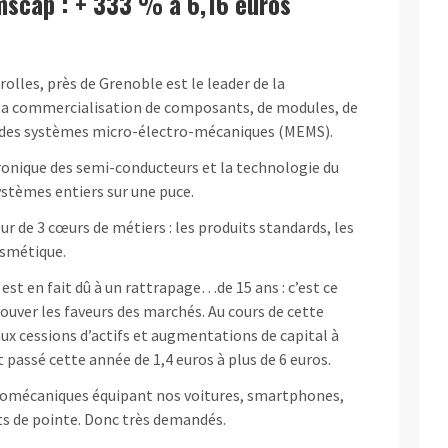
scap : + 333 % à 6,16 euros
olles, près de Grenoble est le leader de la
e la commercialisation de composants, de modules, de
r des systèmes micro-électro-mécaniques (MEMS).
onique des semi-conducteurs et la technologie du
ystèmes entiers sur une puce.
ur de 3 cœurs de métiers : les produits standards, les
osmétique.
est en fait dû à un rattrapage…de 15 ans : c’est ce
rouver les faveurs des marchés. Au cours de cette
aux cessions d’actifs et augmentations de capital à
 passé cette année de 1,4 euros à plus de 6 euros.
romécaniques équipant nos voitures, smartphones,
s de pointe. Donc très demandés.