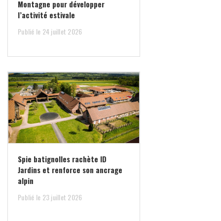
l’activité estivale
Publié le 24 juillet 2026
Spie batignolles rachète ID
Jardins et renforce son ancrage
alpin
Publié le 23 juillet 2026