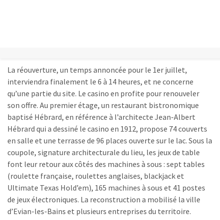
pour l’un des équipements touristiques et économiques
emblématiques de la station thermale du Léman.
Une remise en état bouclée en trois mois
La réouverture, un temps annoncée pour le 1er juillet,
interviendra finalement le 6 à 14 heures, et ne concerne
qu’une partie du site. Le casino en profite pour renouveler
son offre. Au premier étage, un restaurant bistronomique
baptisé Hébrard, en référence à l’architecte Jean-Albert
Hébrard qui a dessiné le casino en 1912, propose 74 couverts
en salle et une terrasse de 96 places ouverte sur le lac. Sous la
coupole, signature architecturale du lieu, les jeux de table
font leur retour aux côtés des machines à sous : sept tables
(roulette française, roulettes anglaises, blackjack et
Ultimate Texas Hold’em), 165 machines à sous et 41 postes
de jeux électroniques. La reconstruction a mobilisé la ville
d’Evian-les-Bains et plusieurs entreprises du territoire.