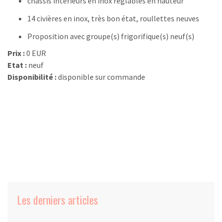
châssis intérieurs en inox réglables en hauteur
14 civières en inox, très bon état, roullettes neuves
Proposition avec groupe(s) frigorifique(s) neuf(s)
Prix :
0 EUR
Etat :
neuf
Disponibilité :
disponible sur commande
Les derniers articles