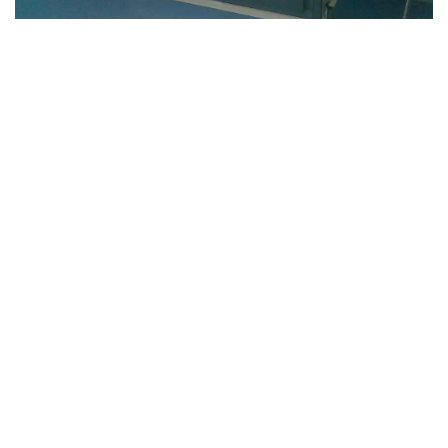
Cellule 14 corps, finition extérieure en inox
.
Equipement
:
châssis intérieurs en inox réglables en hauteur
14 civières en inox, très bon état, roullettes neuves
Proposition avec groupe(s) frigorifique(s) neuf(s)
Prix :
0 EUR
Etat :
neuf
Disponibilité :
disponible sur commande