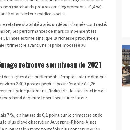
rvices non marchands progressent légèrement (+0,4 %),
anté et au secteur médico-social.
une relative stabilité après un début d’année contrasté.
tension, les performances de mars compensent les
ier. L’Insee estime ainsi que la richesse produite en
mier trimestre avant une reprise modérée au
hômage retrouve son niveau de 2021
si des signes d’essoufflement. L’emploi salarié diminue
environ 2 400 postes perdus, pour s’établir à 3,26
cernent principalement l’industrie, la construction et
non marchand demeure le seul secteur créateur
s 7 %, en hausse de 0,1 point sur le trimestre et de
veau le plus élevé observé en Auvergne-Rhône-Alpes
 La progression reste toutefois plus contenue qu’au