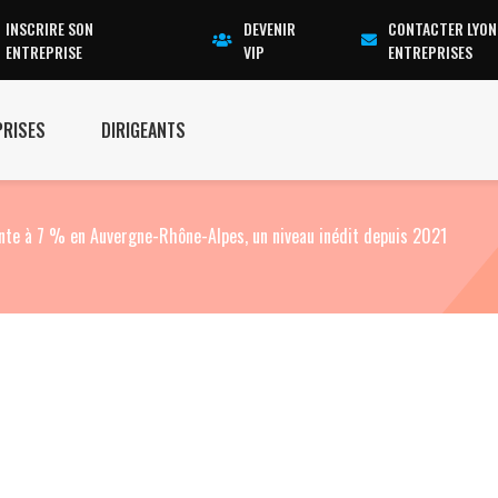
INSCRIRE SON
DEVENIR
CONTACTER LYON
ENTREPRISE
VIP
ENTREPRISES
PRISES
DIRIGEANTS
te à 7 % en Auvergne-Rhône-Alpes, un niveau inédit depuis 2021