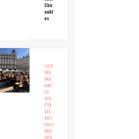
Chir
oubl
es
LOIS
IRS,
VAC
ANC
ES,
SPE
CTA
CLE,
ART,
CULT
URE,
SPO