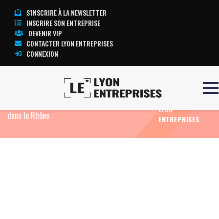
S'INSCRIRE À LA NEWSLETTER
INSCRIRE SON ENTREPRISE
DEVENIR VIP
CONTACTER LYON ENTREPRISES
CONNEXION
TOUTE
Accueil
Eco News
Dalkia (EDF) aide Fresenius à
L’ACTUALITÉ
réduire de 1 900 tonnes ses émissions de CO₂
LYON
dans le Rhône
ENTREPRISES