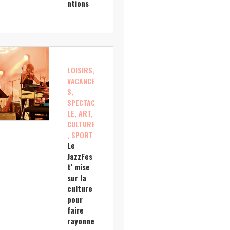
ntions
LOISIRS,
VACANCE
S,
SPECTAC
LE, ART,
CULTURE
, SPORT
Le
JazzFes
t’ mise
sur la
culture
pour
faire
rayonne