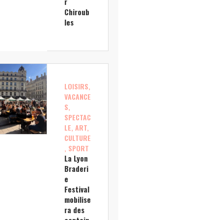
r
Chiroub
les
LOISIRS,
VACANCE
S,
SPECTAC
LE, ART,
CULTURE
, SPORT
La Lyon
Braderi
e
Festival
mobilise
ra des
centain