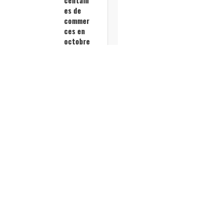
es de
commer
ces en
octobre
Garanc
e Ricol
porte la
restaur
ation
graphiq
ue du
Rhône à
Paris