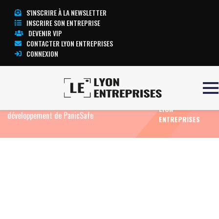
S'INSCRIRE À LA NEWSLETTER
INSCRIRE SON ENTREPRISE
DEVENIR VIP
CONTACTER LYON ENTREPRISES
CONNEXION
TOUTE
Accueil
Eco News
Dream On Technology lève
L’ACTUALITÉ
1,3 million d’euros pour accélérer le
LYON
développement de PanicSafe
ENTREPRISES