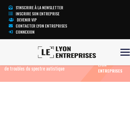
S'INSCRIRE À LA NEWSLETTER
INSCRIRE SON ENTREPRISE
DEVENIR VIP
CONTACTER LYON ENTREPRISES
CONNEXION
TOUTE
Accueil
Eco News
EKLYA lance une formation
L’ACTUALITÉ
inclusive pour les jeunes porteurs de trisomie 21 et
LYON
de troubles du spectre autistique
ENTREPRISES