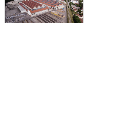
Prysmian investit 3,3 millions
d’euros dans son usine iséroise
Publié le 03 août 2026
Les défaillances bondissent de 24