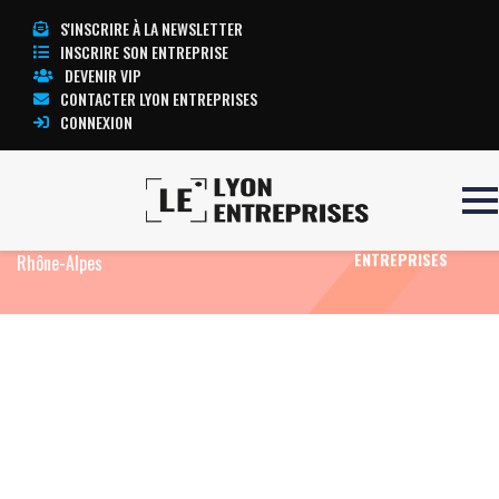
S'INSCRIRE À LA NEWSLETTER
INSCRIRE SON ENTREPRISE
DEVENIR VIP
CONTACTER LYON ENTREPRISES
CONNEXION
Accueil
Eco News
L’État veut accélérer
TOUTE
l’électrification et la décarbonation en Auvergne-
L’ACTUALITÉ LYON
ENTREPRISES
Rhône-Alpes