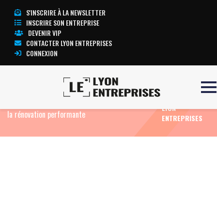
S'INSCRIRE À LA NEWSLETTER
INSCRIRE SON ENTREPRISE
DEVENIR VIP
CONTACTER LYON ENTREPRISES
CONNEXION
TOUTE
Accueil
Eco News
Face à la canicule, Dorémi
L’ACTUALITÉ
alerte sur les « bouilloires thermiques » et défend
LYON
la rénovation performante
ENTREPRISES