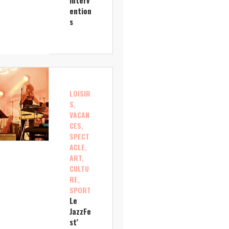
interv
ention
s
LOISIR
S,
VACAN
CES,
SPECT
ACLE,
ART,
CULTU
RE,
SPORT
Le
JazzFe
st’