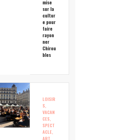
mise
sur la
cultur
e pour
faire
rayon
ner
Chirou
bles
LOISIR
S,
VACAN
CES,
SPECT
ACLE,
ART,