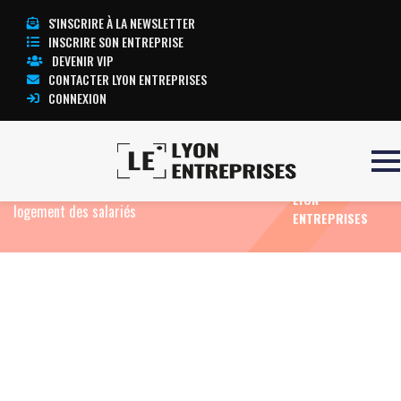
S'INSCRIRE À LA NEWSLETTER
INSCRIRE SON ENTREPRISE
DEVENIR VIP
CONTACTER LYON ENTREPRISES
CONNEXION
TOUTE
Accueil
Eco News
France Chimie AURA
L’ACTUALITÉ
renouvelle son partenariat pour faciliter l’accès au
LYON
logement des salariés
ENTREPRISES