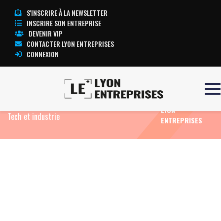
S'INSCRIRE À LA NEWSLETTER
INSCRIRE SON ENTREPRISE
DEVENIR VIP
CONTACTER LYON ENTREPRISES
CONNEXION
TOUTE
Accueil
Eco News
Global Industrie lance «
L’ACTUALITÉ
Industrial Futures » pour rapprocher durablement
LYON
Tech et industrie
ENTREPRISES