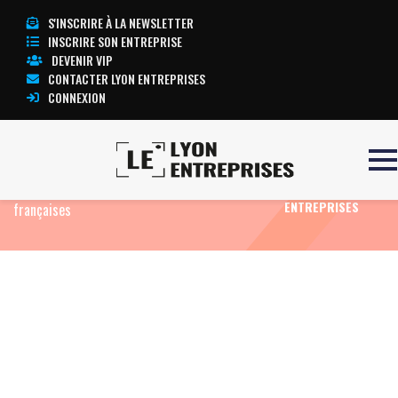
S'INSCRIRE À LA NEWSLETTER
INSCRIRE SON ENTREPRISE
DEVENIR VIP
CONTACTER LYON ENTREPRISES
CONNEXION
Accueil
Eco News
Harcèlement au travail : les
TOUTE
signalements explosent dans les entreprises
L’ACTUALITÉ LYON
ENTREPRISES
françaises