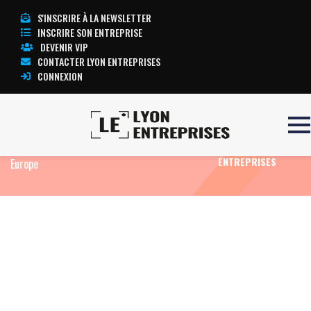
S'INSCRIRE À LA NEWSLETTER
INSCRIRE SON ENTREPRISE
DEVENIR VIP
CONTACTER LYON ENTREPRISES
CONNEXION
Accueil
Eco News
Heva et Dawex veulent
TOUTE
accélérer les échanges de données de santé en
L’ACTUALITÉ LYON
ENTREPRISES
Europe