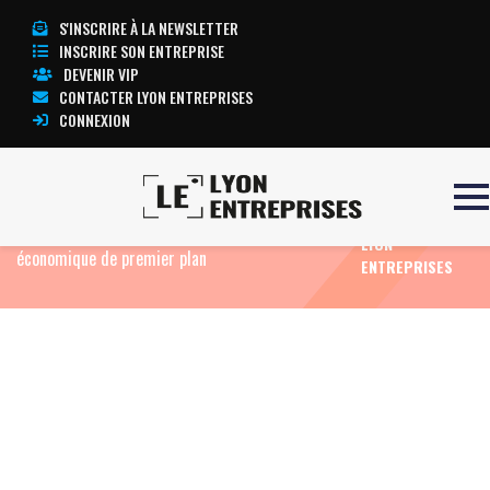
S'INSCRIRE À LA NEWSLETTER
INSCRIRE SON ENTREPRISE
DEVENIR VIP
CONTACTER LYON ENTREPRISES
CONNEXION
TOUTE
Accueil
Eco News
Illettrisme et illectronisme
L’ACTUALITÉ
en Auvergne-Rhône-Alpes : un enjeu RH et
LYON
économique de premier plan
ENTREPRISES