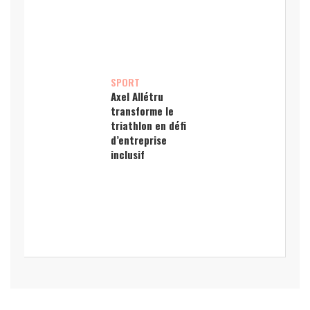
SPORT
Axel Allétru
transforme le
triathlon en défi
d’entreprise
inclusif