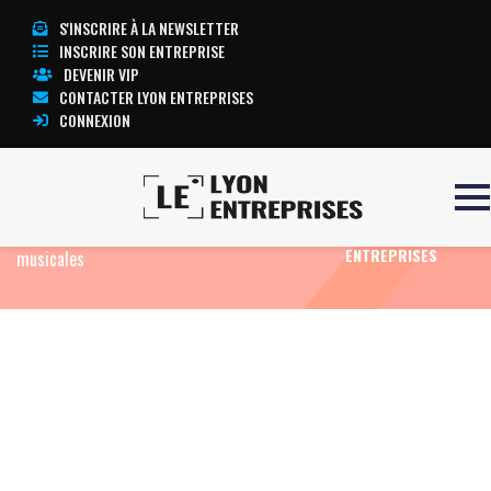
S'INSCRIRE À LA NEWSLETTER
INSCRIRE SON ENTREPRISE
DEVENIR VIP
CONTACTER LYON ENTREPRISES
CONNEXION
Accueil
Eco Fun
Photos Jazz à Vienne 2016 –
TOUTE
Une première semaine riche d’émotions
L’ACTUALITÉ LYON
ENTREPRISES
musicales