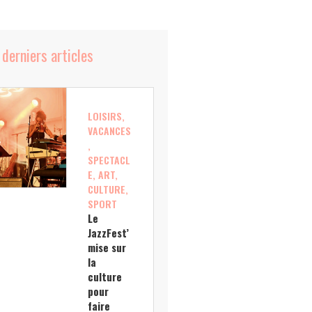
 derniers articles
LOISIRS,
VACANCES
,
SPECTACL
E, ART,
CULTURE,
SPORT
Le
JazzFest’
mise sur
la
culture
pour
faire