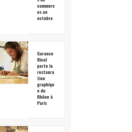
commerc
es en
octobre
Garance
Ricol
porte la
restaura
tion
graphiqu
e du
Rhône à
Paris