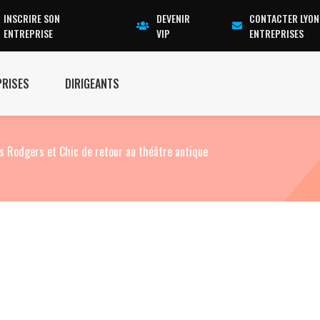
INSCRIRE SON
DEVENIR
CONTACTER LYON
ENTREPRISE
VIP
ENTREPRISES
PRISES
DIRIGEANTS
es Rodgers et Chic de retour au théâtre antique