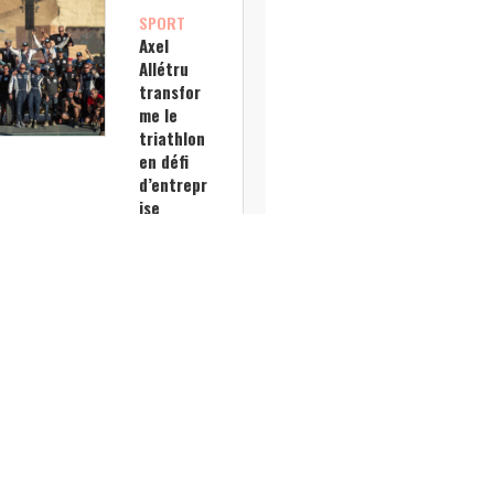
SPORT
Axel
Allétru
transfor
me le
triathlon
en défi
d’entrepr
ise
inclusif