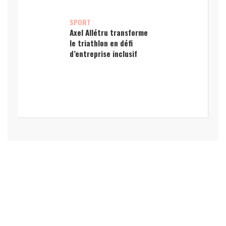
SPORT
Axel Allétru transforme
le triathlon en défi
d’entreprise inclusif