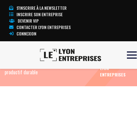
S'INSCRIRE À LA NEWSLETTER
INSCRIRE SON ENTREPRISE
DEVENIR VIP
CONTACTER LYON ENTREPRISES
CONNEXION
TOUTE
Accueil
Eco News
La CCPA lance la 2ᵉ édition
L’ACTUALITÉ
d’ALCHIMIE PROD pour soutenir l’investissement
LYON
productif durable
ENTREPRISES