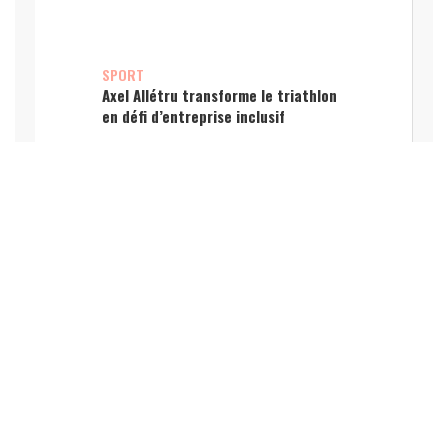
SPORT
Axel Allétru transforme le triathlon
en défi d’entreprise inclusif