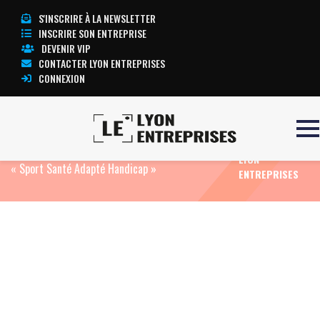
S'INSCRIRE À LA NEWSLETTER
INSCRIRE SON ENTREPRISE
DEVENIR VIP
CONTACTER LYON ENTREPRISES
CONNEXION
TOUTE
Accueil
Eco News
La Métropole de Lyon
L’ACTUALITÉ
récompensée au Salon des Maires pour son réseau
LYON
« Sport Santé Adapté Handicap »
ENTREPRISES