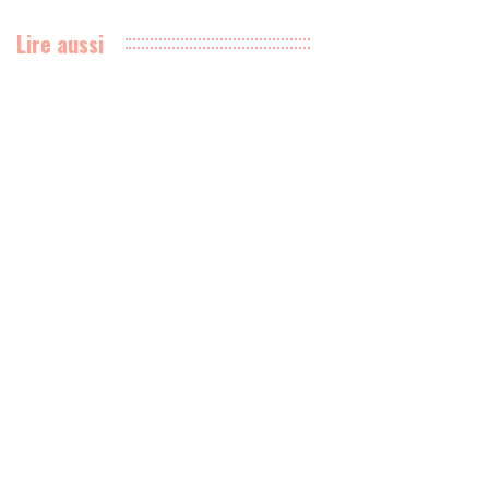
Lire aussi
Axel Allétru transforme le