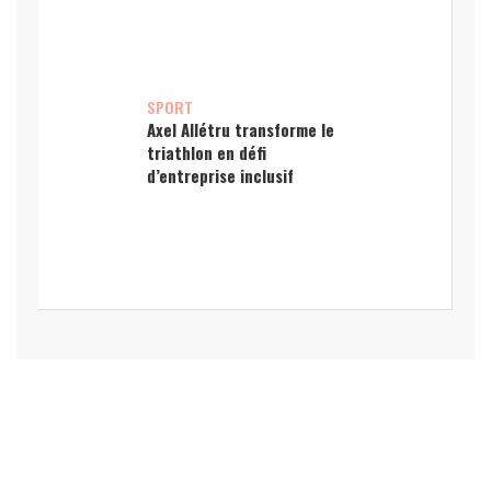
SPORT
Axel Allétru transforme le
triathlon en défi
d’entreprise inclusif