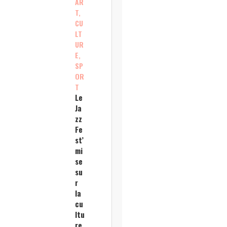
AR
T,
CU
LT
UR
E,
SP
OR
T
Le
Ja
zz
Fe
st’
mi
se
su
r
la
cu
ltu
re