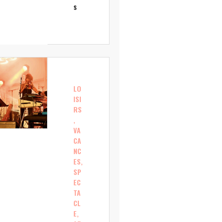
s
LO
ISI
RS
,
VA
CA
NC
ES,
SP
EC
TA
CL
E,