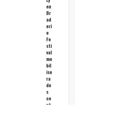
on
Br
ad
eri
e
Fe
sti
val
mo
bil
ise
ra
de
s
ce
nt
ai
ne
s
de
co