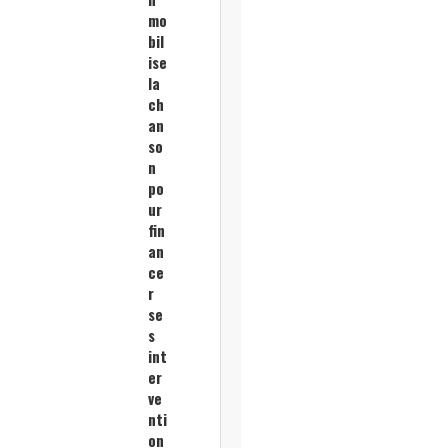
mo
bil
ise
la
ch
an
so
n
po
ur
fin
an
ce
r
se
s
int
er
ve
nti
on