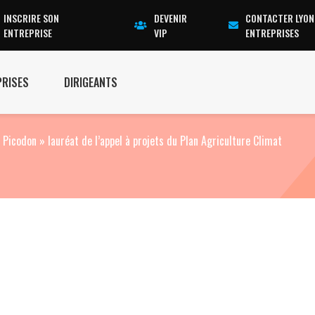
INSCRIRE SON
DEVENIR
CONTACTER LYON
ENTREPRISE
VIP
ENTREPRISES
PRISES
DIRIGEANTS
 Picodon » lauréat de l’appel à projets du Plan Agriculture Climat