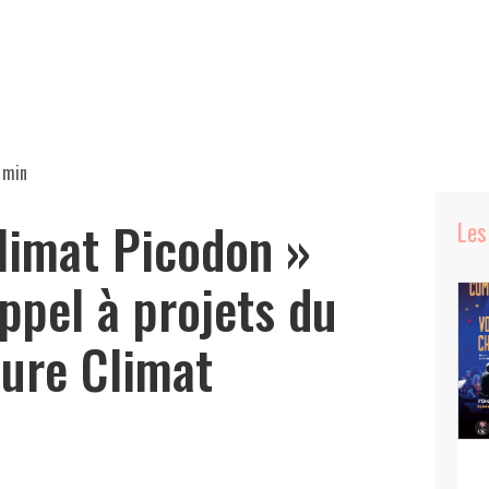
 min
Climat Picodon »
Les
appel à projets du
ture Climat
e