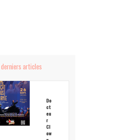
 derniers articles
Do
ct
eu
r
Cl
ow
n