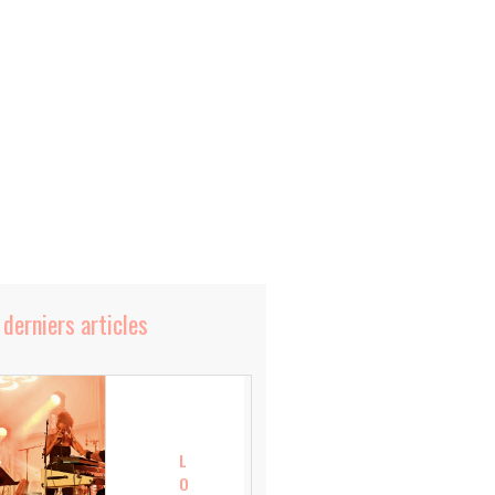
 derniers articles
L
O