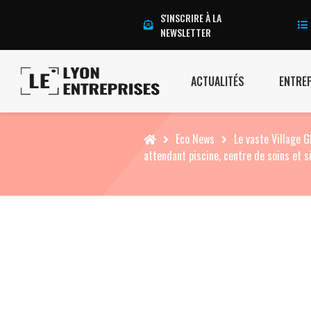
S'INSCRIRE À LA
NEWSLETTER
ACTUALITÉS
ENTRE
Accueil
Eco News
Le vaste Village 
attendant piscine, centre de soins et si