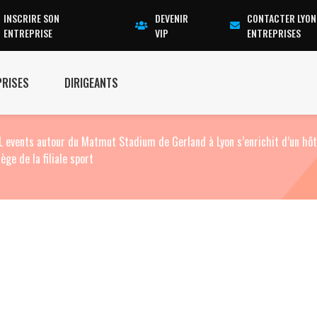
INSCRIRE SON
DEVENIR
CONTACTER LYON
ENTREPRISE
VIP
ENTREPRISES
PRISES
DIRIGEANTS
GL events autour du Matmut Stadium de Gerland à Lyon s’enrichit d’un hôt
ège de la filiale sport