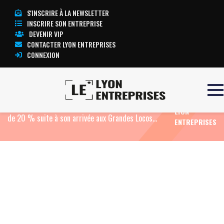
S'INSCRIRE À LA NEWSLETTER
INSCRIRE SON ENTREPRISE
DEVENIR VIP
CONTACTER LYON ENTREPRISES
CONNEXION
TOUTE
Accueil
Eco Food
Lyon Street Food qui du 13 au 16
L’ACTUALITÉ
juin attend 45 000 gourmets voit son budget croître
LYON
de 20 % suite à son arrivée aux Grandes Locos…
ENTREPRISES