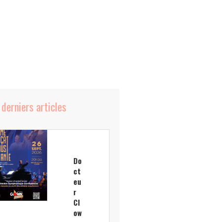
 derniers articles
Do
ct
eu
r
Cl
ow