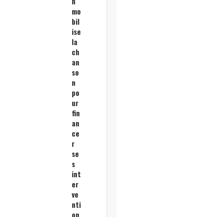
n
mo
bil
ise
la
ch
an
so
n
po
ur
fin
an
ce
r
se
s
int
er
ve
nti
on