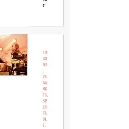
s
LO
ISI
RS
,
VA
CA
NC
ES,
SP
EC
TA
CL
E,