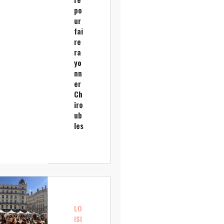
po
ur
fai
re
ra
yo
nn
er
Ch
iro
ub
les
LO
ISI