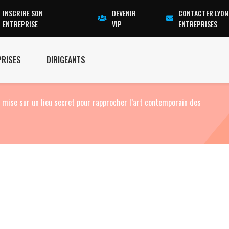
INSCRIRE SON
DEVENIR
CONTACTER LYON
ENTREPRISE
VIP
ENTREPRISES
PRISES
DIRIGEANTS
 mise sur un lieu secret pour rapprocher l’art contemporain des