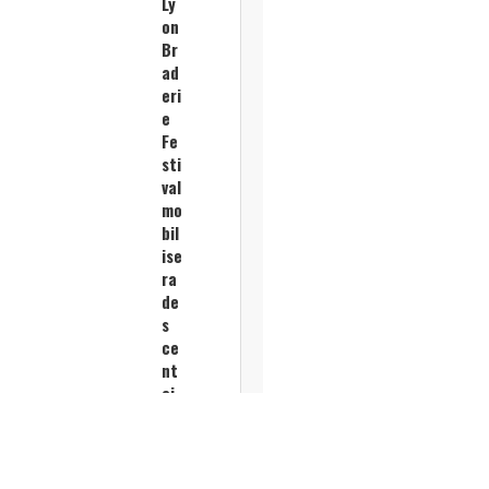
Ly
on
Br
ad
eri
e
Fe
sti
val
mo
bil
ise
ra
de
s
ce
nt
ai
ne
s
de
co