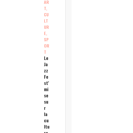
AR
T,
CU
LT
UR
E,
SP
OR
T
Le
Ja
zz
Fe
st’
mi
se
su
r
la
cu
ltu
re