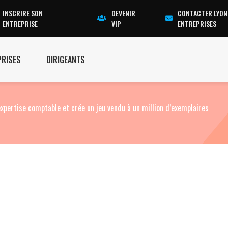
INSCRIRE SON
DEVENIR
CONTACTER LYON
ENTREPRISE
VIP
ENTREPRISES
PRISES
DIRIGEANTS
l’expertise comptable et crée un jeu vendu à un million d’exemplaires