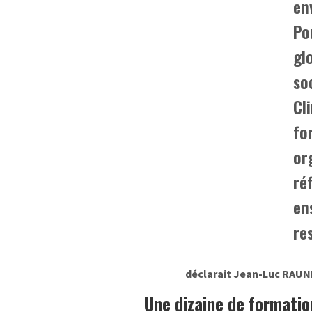
en
Po
gl
so
Cl
fo
or
ré
en
re
déclarait Jean-Luc RAUN
Une dizaine de formati