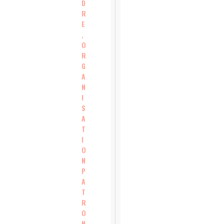
D
R
E
,
O
R
G
A
N
I
S
A
T
I
O
N
P
A
T
R
O
N