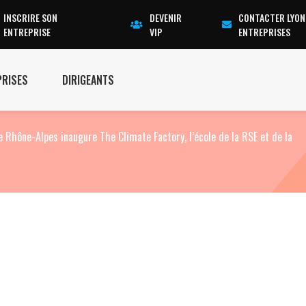
INSCRIRE SON
DEVENIR
CONTACTER LYON
ENTREPRISE
VIP
ENTREPRISES
PRISES
DIRIGEANTS
 Rhône-Alpes inaugure The Climate Factory, l’école de la RSE et de la