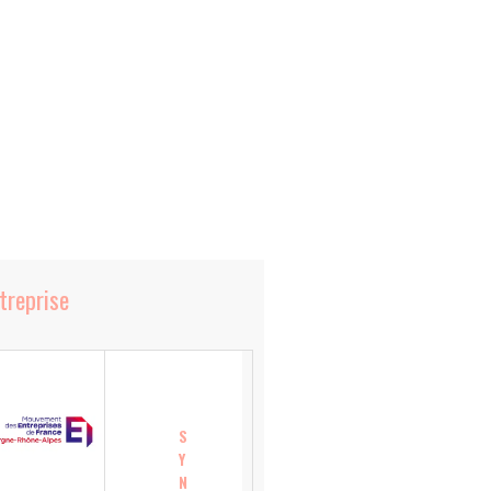
ntreprise
S
Y
N