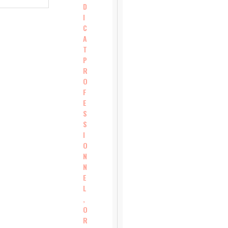
D
I
C
A
T
P
R
O
F
E
S
S
I
O
N
N
E
L
,
O
R