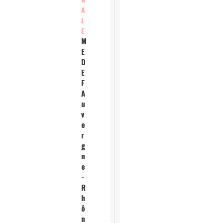
A
L
E
M
E
D
E
F
A
u
v
e
r
g
n
e
-
R
h
ô
n