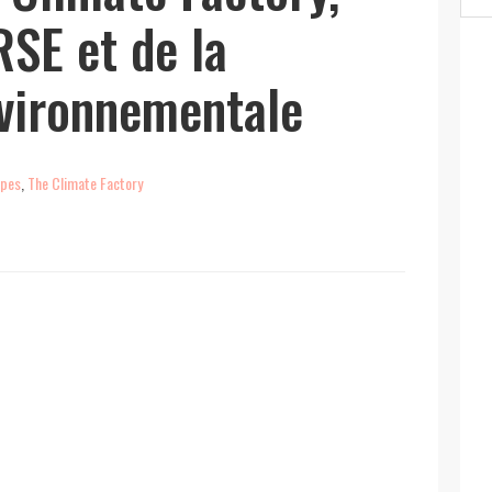
 RSE et de la
nvironnementale
lpes
,
The Climate Factory