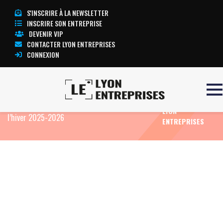
S'INSCRIRE À LA NEWSLETTER
INSCRIRE SON ENTREPRISE
DEVENIR VIP
CONTACTER LYON ENTREPRISES
CONNEXION
TOUTE
Accueil
Eco News
Megève Jobs : le forum de
L’ACTUALITÉ
recrutement digital élargit son périmètre pour
LYON
l’hiver 2025-2026
ENTREPRISES