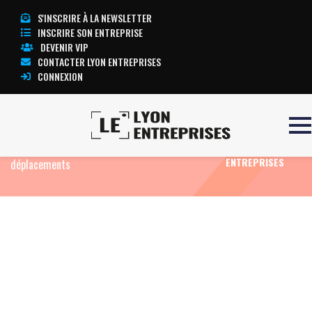
S'INSCRIRE À LA NEWSLETTER
INSCRIRE SON ENTREPRISE
DEVENIR VIP
CONTACTER LYON ENTREPRISES
CONNEXION
Accueil
Eco News
Mobilités : la Métropole de
TOUTE
Lyon lance un plan d’action et ouvre un audit des
L’ACTUALITÉ LYON
ENTREPRISES
déplacements