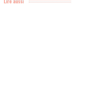
Lire aussi
La Lyon Braderie Festival
mobilisera des centaines de
commerces en octobre