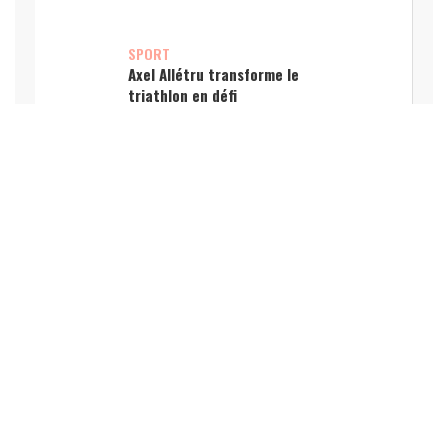
SPORT
Axel Allétru transforme le
triathlon en défi
d’entreprise inclusif