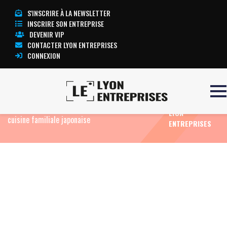
S'INSCRIRE À LA NEWSLETTER
INSCRIRE SON ENTREPRISE
DEVENIR VIP
CONTACTER LYON ENTREPRISES
CONNEXION
TOUTE
Accueil
Eco Food
Mubyotan : le seul restaurant à
L’ACTUALITÉ
Lyon qui propose à la Croix-Rousse la véritable
LYON
cuisine familiale japonaise
ENTREPRISES