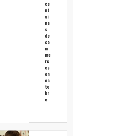
ce
nt
ai
ne
s
de
co
m
me
rc
es
en
oc
to
br
e