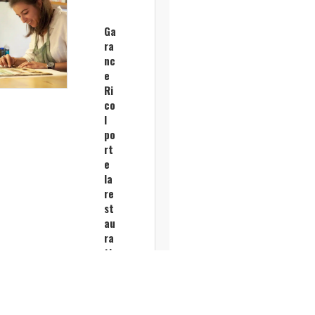
Ga
ra
nc
e
Ri
co
l
po
rt
e
la
re
st
au
ra
tio
n
gr
ap
hi