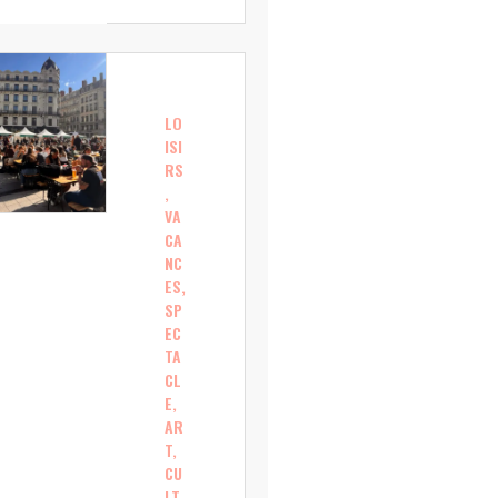
LO
ISI
RS
,
VA
CA
NC
ES,
SP
EC
TA
CL
E,
AR
T,
CU
LT