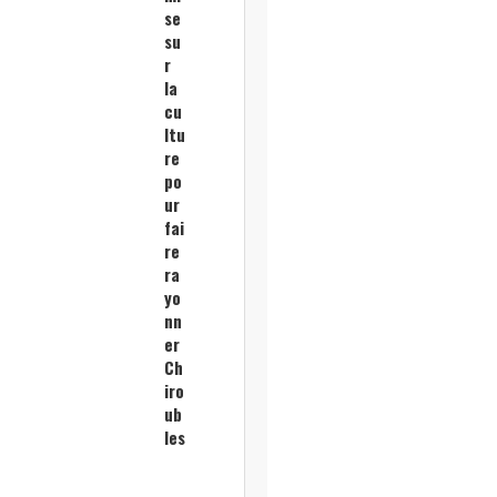
se
su
r
la
cu
ltu
re
po
ur
fai
re
ra
yo
nn
er
Ch
iro
ub
les