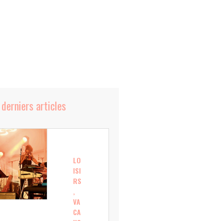
 derniers articles
LO
ISI
RS
,
VA
CA