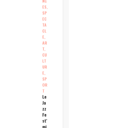
NC
ES,
SP
EC
TA
CL
E,
AR
T,
CU
LT
UR
E,
SP
OR
T
Le
Ja
zz
Fe
st’
mi