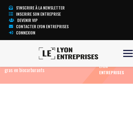
S'INSCRIRE À LA NEWSLETTER
INSCRIRE SON ENTREPRISE
DEVENIR VIP
CONTACTER LYON ENTREPRISES
CONNEXION
TOUTE
Accueil
Eco News
La startup lyonnaise Novaleum
L’ACTUALITÉ
lève 1 million d’euros pour transformer les déchets
LYON
gras en biocarburants
ENTREPRISES