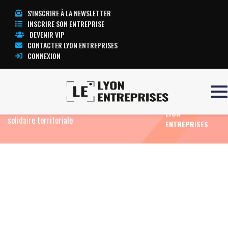
S'INSCRIRE À LA NEWSLETTER
INSCRIRE SON ENTREPRISE
DEVENIR VIP
CONTACTER LYON ENTREPRISES
CONNEXION
TOUTE
Accueil
Eco News
O2 mobilise 30 agences en
L’ACTUALITÉ
Auvergne-Rhône-Alpes pour une opération
LYON
solidaire territoriale
ENTREPRISES