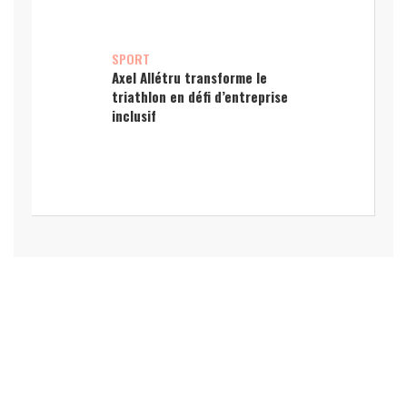
SPORT
Axel Allétru transforme le
triathlon en défi d’entreprise
inclusif