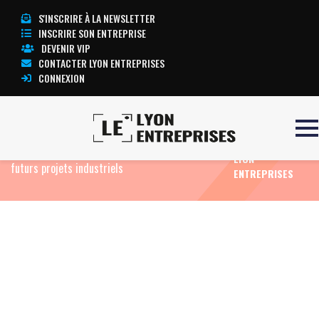
S'INSCRIRE À LA NEWSLETTER
INSCRIRE SON ENTREPRISE
DEVENIR VIP
CONTACTER LYON ENTREPRISES
CONNEXION
TOUTE
Accueil
Eco News
Le Parc industriel de la
L’ACTUALITÉ
Plaine de l’Ain impose de nouvelles règles aux
LYON
futurs projets industriels
ENTREPRISES