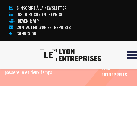
S'INSCRIRE À LA NEWSLETTER
INSCRIRE SON ENTREPRISE
DEVENIR VIP
CONTACTER LYON ENTREPRISES
CONNEXION
TOUTE
Accueil
Eco News
Pôle d’échanges de Perrache :
L’ACTUALITÉ
69 millions d’euros pour faire disparaître la
LYON
passerelle en deux temps…
ENTREPRISES