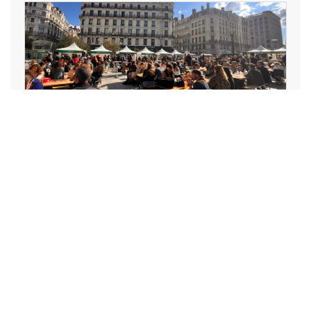
LOISIRS, VACANCES,
SPECTACLE, ART,
CULTURE, SPORT
La Lyon Braderie Festival
mobilisera des
centaines de
commerces en octobre