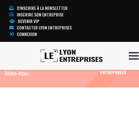
S'INSCRIRE À LA NEWSLETTER
INSCRIRE SON ENTREPRISE
DEVENIR VIP
CONTACTER LYON ENTREPRISES
CONNEXION
Accueil
Reconversion professionnelle : 96 % des
TOUTE
salariés referaient le même choix en Auvergne-
L’ACTUALITÉ LYON
ENTREPRISES
Rhône-Alpes