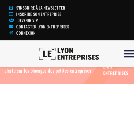
S'INSCRIRE À LA NEWSLETTER
INSCRIRE SON ENTREPRISE
DEVENIR VIP
CONTACTER LYON ENTREPRISES
CONNEXION
TOUTE
Accueil
Eco News
Rémunération, fiscalité et
L’ACTUALITÉ
attractivité du travail : l’U2P Auvergne-Rhône-Alpes
LYON
alerte sur les blocages des petites entreprises
ENTREPRISES