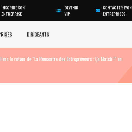
INSCRIRE SON
DEVENIR
CONTACTER LYON
ENTREPRISE
VIP
ENTREPRISES
PRISES
DIRIGEANTS
llera le retour de “La Rencontre des Entrepreneurs : Ça Match !” en