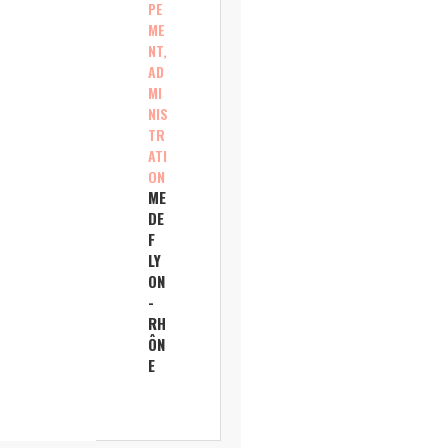
PE
ME
NT,
AD
MI
NIS
TR
ATI
ON
ME
DE
F
LY
ON
-
RH
ÔN
E