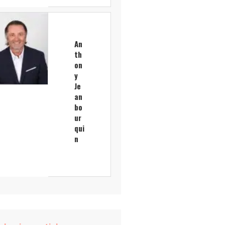
An
th
on
y
Je
an
bo
ur
qui
n