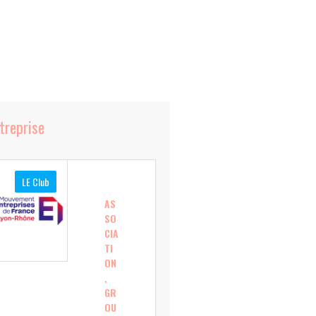
ntreprise
LE Club
AS
SO
CIA
TI
ON
,
GR
OU