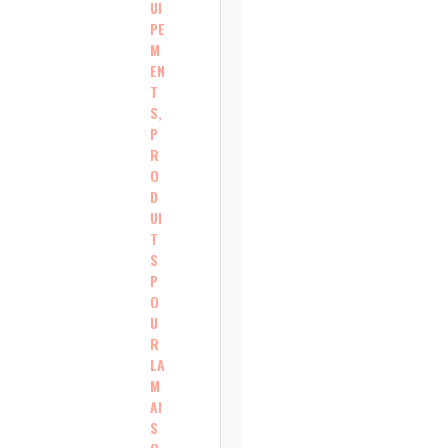
UI
PE
M
EN
T
S,
P
R
O
D
UI
T
S
P
O
U
R
LA
M
AI
S