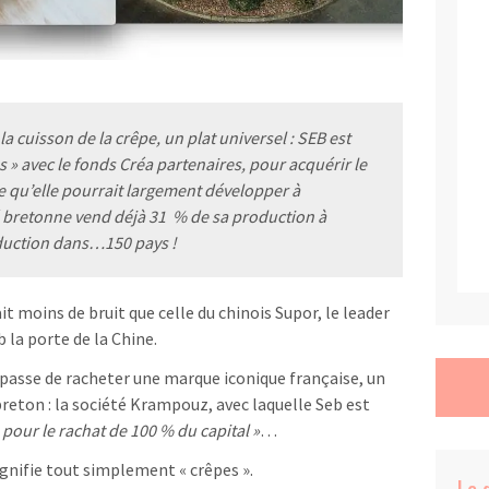
a cuisson de la crêpe, un plat universel : SEB est
s » avec le fonds Créa partenaires, pour acquérir le
 qu’elle pourrait largement développer à
té bretonne vend déjà 31 % de sa production à
oduction dans…150 pays !
it moins de bruit que celle du chinois Supor, le leader
b la porte de la Chine.
n passe de racheter une marque iconique française, un
eton : la société Krampouz, avec laquelle Seb est
 pour le rachat de 100 % du capital »
…
nifie tout simplement « crêpes ».
Le 