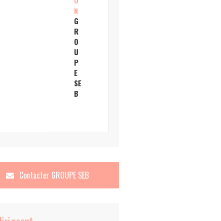
O
N
G
R
O
U
P
E
SE
B
Contacter
GROUPE SEB
dirigeant