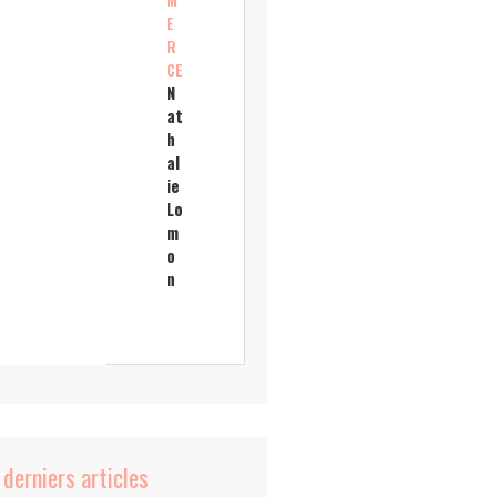
E
R
CE
N
at
h
al
ie
Lo
m
o
n
 derniers articles