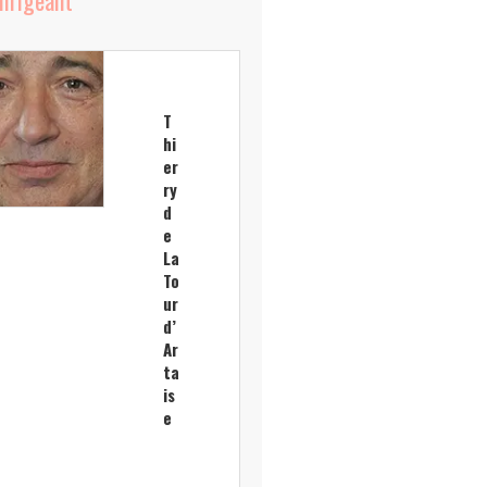
T
hi
er
ry
d
e
La
To
ur
d’
Ar
ta
is
e