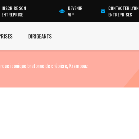
INSCRIRE SON
DEVENIR
CONTACTER LYON
ENTREPRISE
VIP
ENTREPRISES
PRISES
DIRIGEANTS
rque iconique bretonne de crêpière, Krampouz