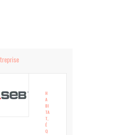
ntreprise
H
A
BI
TA
T,
É
Q