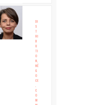
DI
S
T
RI
B
U
TI
O
N,
NÉ
G
O
CE
,
C
O
M
M