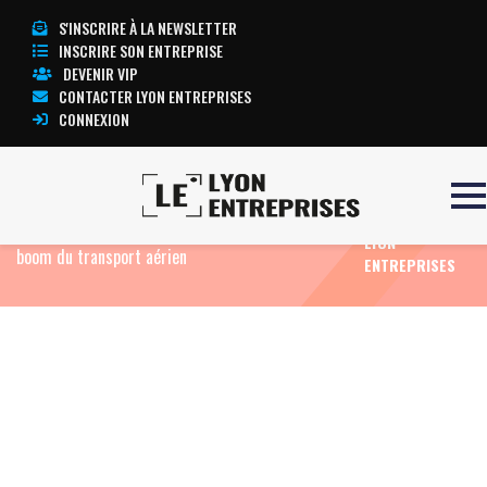
S'INSCRIRE À LA NEWSLETTER
INSCRIRE SON ENTREPRISE
DEVENIR VIP
CONTACTER LYON ENTREPRISES
CONNEXION
TOUTE
Accueil
Eco News
SkySuccess : accompagner la
L’ACTUALITÉ
nouvelle génération d’hôtesses et stewards face au
LYON
boom du transport aérien
ENTREPRISES